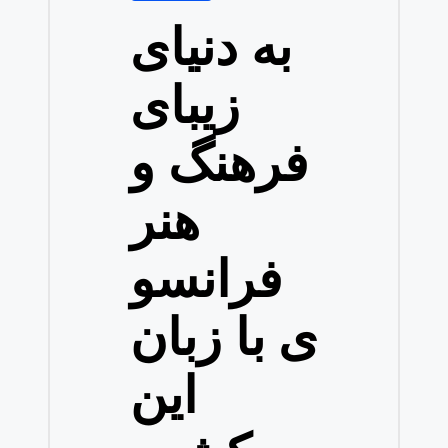
به دنیای
زیبای
فرهنگ و
هنر
فرانسو
ی با زبان
این