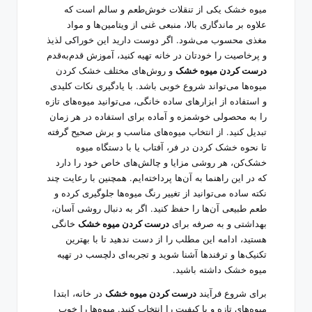
میوه خشک یکی از تنقلات خوش‌طعم و سالم است که
علاوه بر ماندگاری بالا، منبعی غنی از ویتامین‌ها و مواد
مغذی محسوب می‌شود. اگر دوست دارید این خوراکی لذیذ
و پرخاصیت را خودتان در خانه تهیه کنید، آموزش قدم‌به‌قدم
درست کردن میوه خشک
و روش‌های مختلف خشک کردن
میوه‌ها می‌تواند شروع خوبی باشد. با یادگیری نکات کلیدی
و استفاده از ابزارهای ساده خانگی، می‌توانید میوه‌های تازه
را به محصولی خوشمزه و آماده برای استفاده در هر زمان
تبدیل کنید. از انتخاب میوه‌های مناسب و برش صحیح گرفته
تا نحوه خشک کردن در فر، آفتاب یا با دستگاه میوه
خشک‌کن، هر روشی مزایا و چالش‌های خاص خود را دارد
که در این راهنما به آن‌ها پرداخته‌ایم. همچنین با رعایت چند
نکته ساده می‌توانید از تغییر رنگ میوه‌ها جلوگیری کرده و
طعم طبیعی آن‌ها را حفظ کنید. اگر به دنبال روشی آسان،
بهداشتی و به صرفه برای
درست کردن میوه خشک
خانگی
هستید، ادامه این مطلب را از دست ندهید تا با بهترین
تکنیک‌ها و ترفندها آشنا شوید و تجربه‌ای دلچسب در تهیه
میوه خشک داشته باشید.
برای شروع فرآیند
درست کردن میوه خشک
در خانه، ابتدا
میوه‌های تازه و با کیفیت را انتخاب کنید. میوه‌ها را خوب