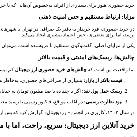
خرید حضوری هنوز برای بسیاری از افراد، به‌خصوص آن‌هایی که با خری
مزایا: ارتباط مستقیم و حس امنیت ذهنی
در خرید حضوری، فرد خریدار به دفتر یک صرافی در تهران یا شهرهای بزر
برسد، اما برای بعضی‌ها، حس اعتماد بیشتری ایجاد می‌کند.
یکی از مزایای اصلی، گفت‌وگوی مستقیم با فروشنده است. می‌توان در
چالش‌ها: ریسک‌های امنیتی و قیمت بالاتر
اما واقعیت این است که
چالش‌های خرید حضوری ارز دیجیتال
کم نیست
قیمت بالاتر از بازار:
بسیاری از صرافی‌های حضوری، به‌خاطر هزینه‌های دفتر 
ریسک حمل پول نقد:
اگر با چند ده یا صد میلیون تومان به خی
نبود نظارت رسمی:
در اغلب مواقع، فاکتور رسمی یا رسید معت
در سال ۱۴۰۲، کاربری در انجمن «ارزدیجیتال» گزارش کرد که پس از خرید حضوری از یک مغازه در پاساژ افشار، کیف‌پولش با تتر تقلبی (توکن غیرقابل انتقال) شارژ شده بود. پشتیبانی خاصی هم در کار نبود.
خرید آنلاین ارز دیجیتال: سریع، راحت، اما با 