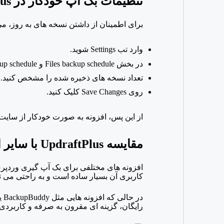
تنظیمات بک آپ خودکار در
us
برای اطمینان از داشتن نسخه های به روز، می
وارد تب
Settings شوید.
در بخش
Files backup schedule و
Database backup schedule، بازه زما
تعداد نسخه های ذخیره شده را مشخص کنید.
روی
Save Changes کلیک کنید.
از این پس، افزونه به صورت خودکار از سایت
مقایسه
UpdraftPlus با سایر افزونه های بک آپ گیری وردپرس
افزونه های مختلفی برای بک آپ گیری وردپرس
کاربری آن بسیار ساده است و به راحتی می تو
در حالی که افزونه هایی مثل
BackupBuddy یا
رایگان، گزینه ای مقرون به صرفه و کاربرد