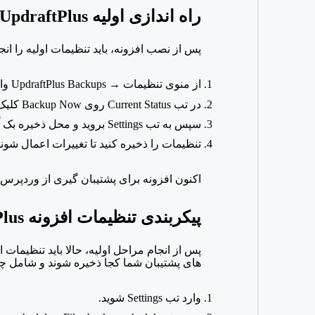
راه اندازی اولیه
UpdraftPlus
پس از نصب افزونه، باید تنظیمات اولیه را انجا
از منوی تنظیمات →
UpdraftPlus Backups وارد پنل افزونه شوید.
در تب
Current Status روی
Backup Now کلیک کنید تا عملکرد افزونه بررسی شود.
سپس به تب
Settings بروید و محل ذخیره بک آپ را انتخاب کنید.
تنظیمات را ذخیره کنید تا تغییرات اعمال شوند
اکنون افزونه برای پشتیبان گیری از وردپرس آ
پیکربندی تنظیمات افزونه
Plus
پس از انجام مراحل اولیه، حالا باید تنظیما
های پشتیبان شما کجا ذخیره شوند و شامل چه
وارد تب
Settings شوید.