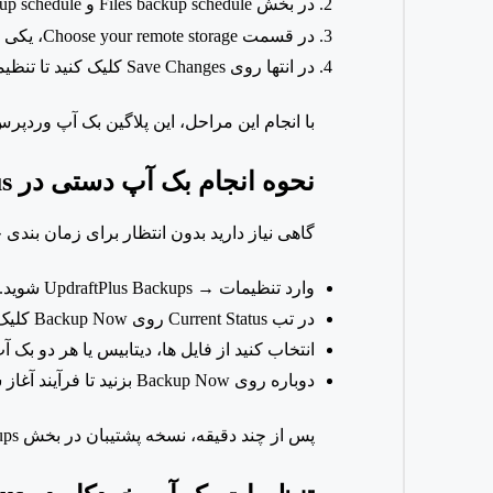
در بخش
Files backup schedule و
Database backup schedule، بازه زمانی دلخواه برای پ
در قسمت
Choose your remote storage، یکی از روش های ذخیره سازی ابری مثل
در انتها روی
Save Changes کلیک کنید تا تنظیمات ذخیره شوند.
با انجام این مراحل، این پلاگین بک آپ ورد
نحوه انجام بک آپ دستی در
s
گاهی نیاز دارید بدون انتظار برای زمان بندی خ
وارد تنظیمات →
UpdraftPlus Backups شوید.
در تب
Current Status روی
Backup Now کلیک کنید.
انتخاب کنید از فایل ها، دیتابیس یا هر دو بک 
دوباره روی
Backup Now بزنید تا فرآیند آغاز شود.
پس از چند دقیقه، نسخه پشتیبان در بخش
sting Backups