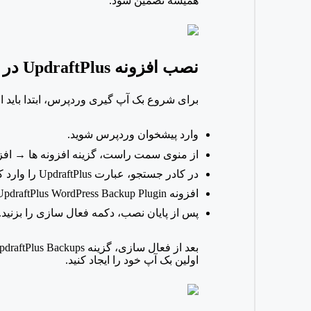
همیشه تضمین شود.
نصب افزونه
UpdraftPlus در وردپرس
برای شروع بک آپ گیری وردپرس، ابتدا باید ا
وارد پیشخوان وردپرس شوید.
از منوی سمت راست، گزینه افزونه ها → افزود
در کادر جستجو، عبارت
UpdraftPlus را وارد کنید.
افزونه
UpdraftPlus WordPress Backup Plugin را پیدا کرده و روی نصب اکنون کلیک کنید
پس از پایان نصب، دکمه فعال سازی را بزنید.
بعد از فعال سازی، گزینه
اولین بک آپ خود را ایجاد کنید.