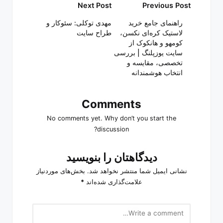
Post
Next Post
Previous Post
navigation
راهنمای جامع خرید
مهدی توکلی: سئوکار و
لاستیک کره‌ای نکسن،
طراح سایت
کومهو و هانکوک از
سایت یوزپلنگ | بررسی
تخصصی، مقایسه و
انتخاب هوشمندانه
Comments
No comments yet. Why don’t you start the
discussion?
دیدگاهتان را بنویسید
نشانی ایمیل شما منتشر نخواهد شد.
بخش‌های موردنیاز
علامت‌گذاری شده‌اند
*