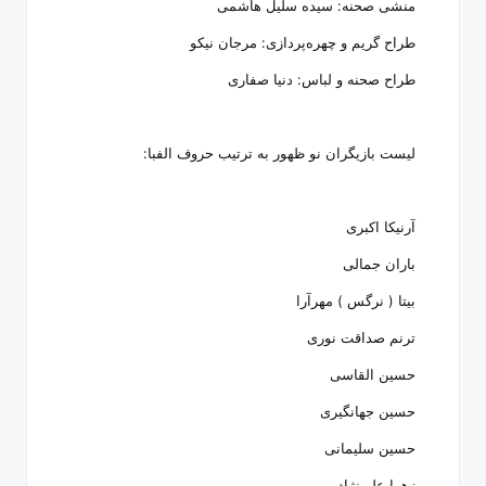
منشی صحنه: سیده سلیل هاشمی
طراح گریم و چهره‌پردازی: مرجان نیکو
طراح صحنه و لباس: دنیا صفاری
لیست بازیگران نو ظهور به ترتیب حروف الفبا:
آرنیکا اکبری
باران جمالی
بیتا ( نرگس ) مهرآرا
ترنم صداقت نوری
حسین القاسی
حسین جهانگیری
حسین سلیمانی
زهرا علی‌نژاد