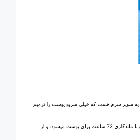
ه سوپر سرم هست که خیلی سریع پوست را ترمیم
یکی از مواد بسیار موثر موجود در سرم ادونس استی لادر جوانساز ، هیالورونیک اسید هست ، که باعث آبرسانی بسیار قوی با ماندگاری 72 ساعت برای پوست میشود. و از