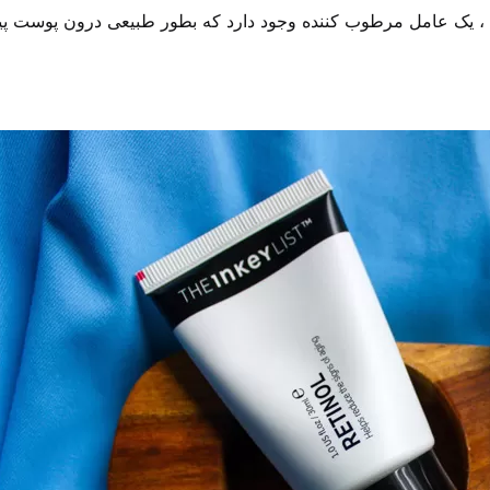
ل 1% اوردینری ضدچروک ، یک عامل مرطوب کننده وجود دارد که بطور طبیعی در