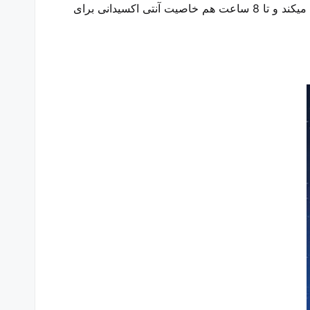
سرم ادونس استی لادر جوانساز با فناوری سیگنال قدرت charonolux فرموله شده است و بسیار سریع داخل پوست نفوذ میکند و تا 8 ساعت هم خاصیت آنتی اکسیدانی برای