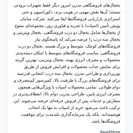
by
یخچال‌های فروشگاهی مدرن امروز دیگر فقط تجهیزات برودتی
نیستند؛ آن‌ها نقش مهمی در هویت برند، دکوراسیون و حتی
استراتژی بازاریابی فروشگاه‌ها ایفا می‌کنند. شرکت سامان
پویش تأمین (اسپات) با تجربه و فناوری روز، مجموعه‌ای متنوع
از یخچال‌ها شامل یخچال دو درب فروشگاهی، یخچال ویترینی و
یخچال سه درب را عرضه می‌کند که پاسخگوی نیاز
فروشگاه‌های کوچک، متوسط و بزرگ هستند. یخچال دو درب
فروشگاهی: مناسب فروشگاه‌های متوسط با امکان دسته‌بندی
محصولات و مصرف انرژی بهینه. یخچال ویترینی: بهترین گزینه
برای نمایش جذاب محصولات و افزایش فروش از طریق
نورپردازی و طراحی مدرن. یخچال سه درب: انتخابی قدرتمند
برای فروشگاه‌های بزرگ با ظرفیت بالا، کمپرسور کم‌مصرف و
دوام طولانی. تمامی محصولات اسپات با ویژگی‌هایی همچون
مصرف انرژی پایین، طراحی مدرن، دوام بالا، انعطاف‌پذیری در
سفارش و خدمات پس از فروش حرفه‌ای عرضه می‌شوند. این
ترکیب باعث می‌شود خرید از اسپات نه تنها یک انتخاب
هوشمندانه، بلکه یک سرمایه‌گذاری بلندمدت برای موفقیت
فروشگاه‌ها باشد.
Read More