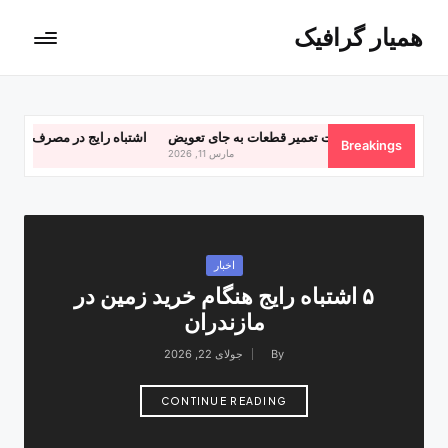
همیار گرافیک
 پرند با اولویت تعمیر قطعات به‌ جای تعویض
5 اشتباه رایج در مصرف مکمل که مانع
Breakings
مارس 11, 2026
Posted
اخبار
in
۵ اشتباه رایج هنگام خرید زمین در
مازندران
By
جولای 22, 2026
Posted
by
CONTINUE READING